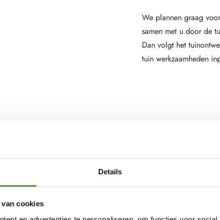
We plannen graag voor 
samen met u door de tu
Dan volgt het tuinontw
tuin werkzaamheden inp
Details
 van cookies
ent en advertenties te personaliseren, om functies voor social