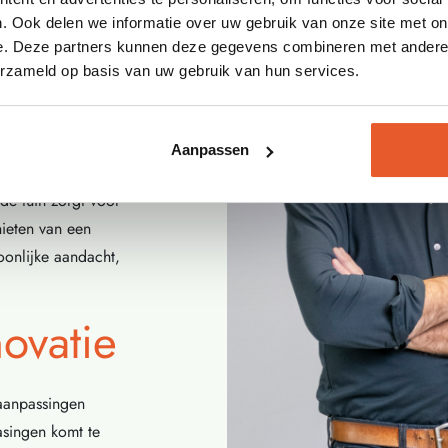
. Ook delen we informatie over uw gebruik van onze site met on
oor
e. Deze partners kunnen deze gegevens combineren met andere i
erzameld op basis van uw gebruik van hun services.
niers?
Aanpassen
roen om in vakwerk.
de tuin zorgt voor
nieten van een
oonlijke aandacht,
novatie
 aanpassingen
asingen komt te