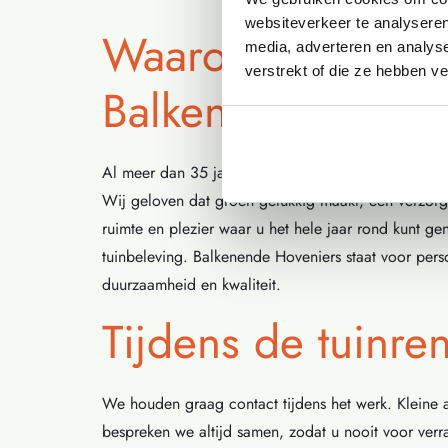
websiteverkeer te analyseren
Waarom kiezen v
media, adverteren en analys
verstrekt of die ze hebben v
Balkenende Hove
Al meer dan 35 jaar zetten wij onze passie voor g
Wij geloven dat groen gelukkig maakt, een verzorg
ruimte en plezier waar u het hele jaar rond kunt ge
tuinbeleving. Balkenende Hoveniers staat voor pers
duurzaamheid en kwaliteit.
Tijdens de tuinre
We houden graag contact tijdens het werk. Kleine
bespreken we altijd samen, zodat u nooit voor verr