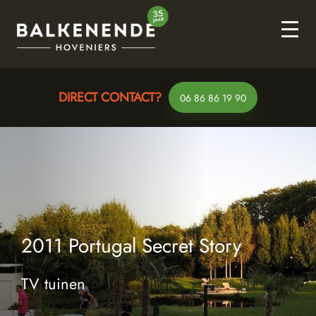
DIRECT CONTACT?
DIRECT CONTACT?
VRAGEN?
VRAGEN?
Whatsapp
Whatsapp
06 86 86 19 90
06 86 86 19 90
2011 Portugal Secret Story
TV tuinen