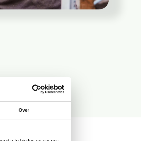
Over
 media te bieden en om ons