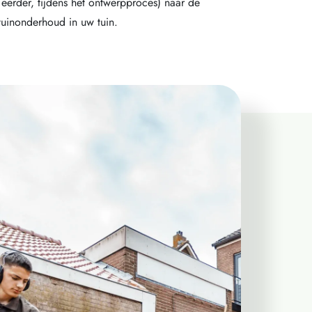
l eerder, tijdens het ontwerpproces) naar de
tuinonderhoud in uw tuin.