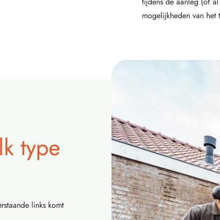
tijdens de aanleg (of a
mogelijkheden van het 
lk type
staande links komt