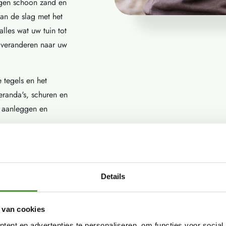
ngen schoon zand en
an de slag met het
lles wat uw tuin tot
n veranderen naar uw
 tegels en het
eranda's, schuren en
u aanleggen en
Details
 van cookies
ent en advertenties te personaliseren, om functies voor social