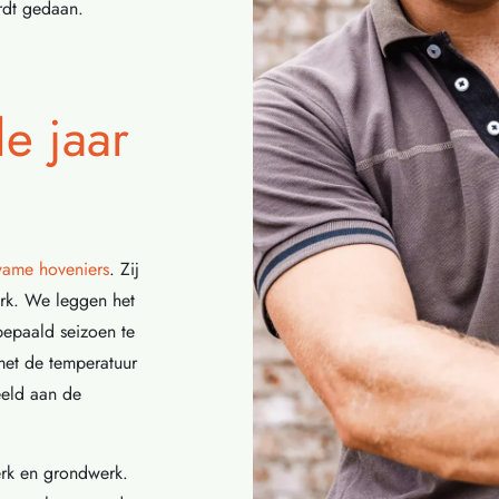
rdt gedaan.
le jaar
ame hoveniers
. Zij
erk. We leggen het
bepaald seizoen te
met de temperatuur
eeld aan de
erk en grondwerk.