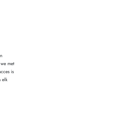
en
n we met
cces is
 elk