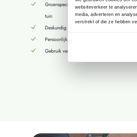
Groenspecialist, voor advies voor alle soort
websiteverkeer te analyseren
media, adverteren en analys
tuin
verstrekt of die ze hebben v
Deskundig team in voorbereiding en uitvoeri
Persoonlijk contact
Gebruik van duurzame producten