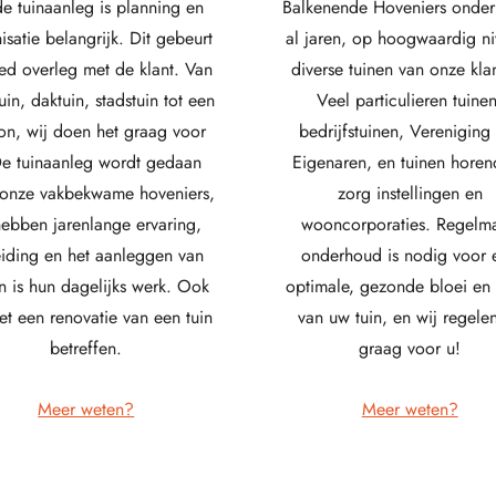
de tuinaanleg is planning en
Balkenende Hoveniers onde
isatie belangrijk. Dit gebeurt
al jaren, op hoogwaardig ni
ed overleg met de klant. Van
diverse tuinen van onze kla
tuin, daktuin, stadstuin tot een
Veel particulieren tuinen
on, wij doen het graag voor
bedrijfstuinen, Vereniging
De tuinaanleg wordt gedaan
Eigenaren, en tuinen horen
onze vakbekwame hoveniers,
zorg instellingen en
 hebben jarenlange ervaring,
wooncorporaties. Regelma
iding en het aanleggen van
onderhoud is nodig voor 
en is hun dagelijks werk. Ook
optimale, gezonde bloei en 
et een renovatie van een tuin
van uw tuin, en wij regelen
betreffen.
graag voor u!
Meer weten?
Meer weten?