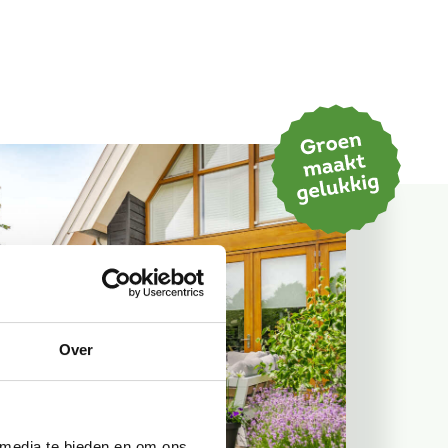
Over
 media te bieden en om ons