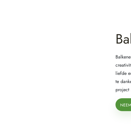
Ba
Balkene
creativ
liefde 
te dank
project
NEEM