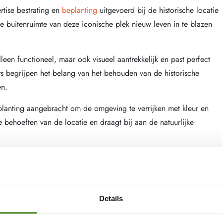
rtise bestrating en
beplanting
uitgevoerd bij de historische locatie
 buitenruimte van deze iconische plek nieuw leven in te blazen
leen functioneel, maar ook visueel aantrekkelijk en past perfect
rs begrijpen het belang van het behouden van de historische
en.
lanting aangebracht om de omgeving te verrijken met kleur en
 behoeften van de locatie en draagt bij aan de natuurlijke
het behoud en de verbetering van deze historische locatie en blijft
sten in tuin- en landschapsarchitectuur.
sdiensten voor uw eigen project, aarzel dan niet om
contact
met
Details
klaar om de schoonheid en functionaliteit van uw buitenruimte te