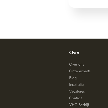
Over
Over ons
Onze experts
Blog
Inspiratie
Vacatures
Contact
VHG Bedrijf