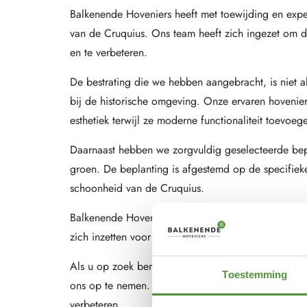
Balkenende Hoveniers heeft met toewijding en expe
van de Cruquius. Ons team heeft zich ingezet om de
en te verbeteren.
De bestrating die we hebben aangebracht, is niet al
bij de historische omgeving. Onze ervaren hovenie
esthetiek terwijl ze moderne functionaliteit toevoeg
Daarnaast hebben we zorgvuldig geselecteerde bep
groen. De beplanting is afgestemd op de specifieke
schoonheid van de Cruquius.
Balkenende Hoveniers is trots op zijn bijdrage aan 
zich inzetten voor het bieden van hoogwaardige dien
Als u op zoek bent naar bestratings- en beplanting
Toestemming
ons op te nemen. Bij Balkenende Hoveniers zijn we 
verbeteren.