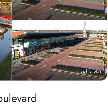
3 foto's
ulevard