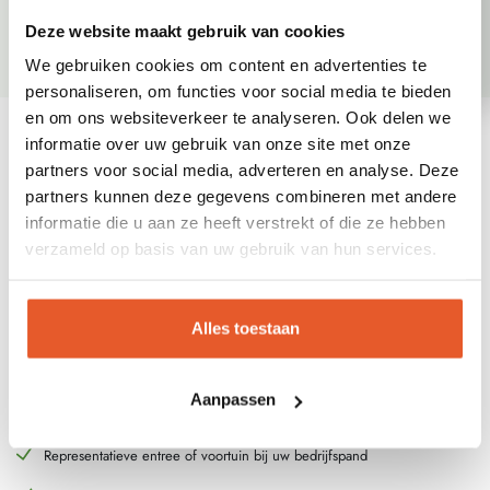
Deze website maakt gebruik van cookies
We gebruiken cookies om content en advertenties te
personaliseren, om functies voor social media te bieden
en om ons websiteverkeer te analyseren. Ook delen we
informatie over uw gebruik van onze site met onze
partners voor social media, adverteren en analyse. Deze
partners kunnen deze gegevens combineren met andere
informatie die u aan ze heeft verstrekt of die ze hebben
Soorten bedrijfstuinen
verzameld op basis van uw gebruik van hun services.
Voordat we beginnen met het ontwerp van uw bedrijfstuin is het goed om
Alles toestaan
na te denken over het doel van uw bedrijfstuin. Er zijn namelijk
verschillende soorten bedrijfstuinen met diverse gebruiksdoelen:
Aanpassen
Pauze- en ontspanningsplek voor werknemers
Representatieve entree of voortuin bij uw bedrijfspand