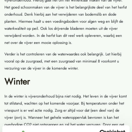
vijveronderhoud. Hierbij gaat het om het winterklaar maken van de vijver.
Het goed schoonmaken van de vijver is het belangrijkste deel van het herfst
onderhoud. Denk hierbij aan het verwijderen van bodemslib en dode
planten. Hiermee haalt u een voedingsbodem voor algen weg en blijft de
waterkwaliteit op peil. Ook los drijvende bladeren moeten uit de vijver
verwijderd worden. In de herfst kan dit veel werk opleveren, waarbij een
net over de vijver een mooie oplossing is.
Verder is het controleren van de waterwaardes ook belangrijk. Let hierbij
vooral op de zuurgraad, met een zuurgraad van minimaal 8 voorkomt u
verzuring van de vijver in de komende winter.
Winter
In de winter is vijveronderhoud bijna niet nodig. Het leven in de vijver komt
tot stilstand, wachten op het komende voorjaar. Bij temperaturen onder het
vriespunt is er wel actie nodig. Zorg er altijd voor dat (een deel van) de
vijver ijsvrij is. Wanneer het gehele wateroppervlak bevroren is kan het
overbodige CO2 niet ontsnappen en zal het water verzuren. Door een gat
in de vijver te maken voorkom je dit en kan het teveel aan CO2