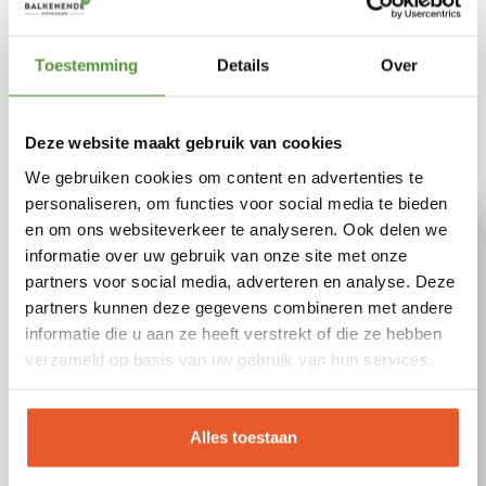
ontsnappen. Weinig thuis tijdens de wintermaanden? Dan kunt u ijsvorming
voorkomen met een ijsvrijhouder of bruissteentjes in de vijver. Ook kunt u
Toestemming
Details
Over
gebruik maken van een bos riet of stro in het zelfgemaakte wak. Als het wak
dan dicht vriest kan het teveel aan CO2 via het riet of stro toch ontsnappen.
Deze website maakt gebruik van cookies
We gebruiken cookies om content en advertenties te
personaliseren, om functies voor social media te bieden
en om ons websiteverkeer te analyseren. Ook delen we
informatie over uw gebruik van onze site met onze
partners voor social media, adverteren en analyse. Deze
partners kunnen deze gegevens combineren met andere
informatie die u aan ze heeft verstrekt of die ze hebben
verzameld op basis van uw gebruik van hun services.
Alles toestaan