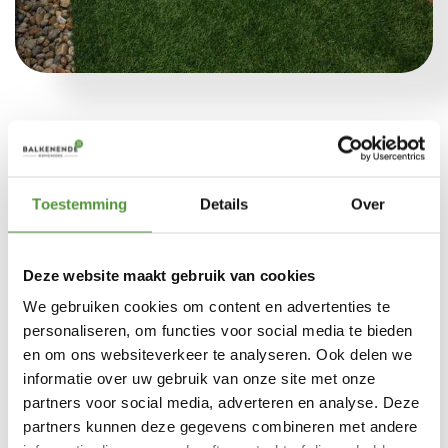
Kunstgras op balkon of daktuin
Toestemming
Details
Over
Kunstgras biedt een goede oplossing voor de (bijvoorbeeld) lelijk geworden
Deze website maakt gebruik van cookies
betonvloer. U kunt kunstgras gemakkelijk over de vloer heen leggen. Het
voelt heerlijk zacht aan uw voeten, is prettig om op te liggen en maakt het
We gebruiken cookies om content en advertenties te
balkon en daktuin weer als nieuw. Het is een ware metamorfose!
personaliseren, om functies voor social media te bieden
en om ons websiteverkeer te analyseren. Ook delen we
Ook kunnen wij dit voor u verzorgen. We leggen het kunstgras voor u op
informatie over uw gebruik van onze site met onze
het balkon en snijden het kunstgras op maat. Heerlijk zorgeloos en daarna
partners voor social media, adverteren en analyse. Deze
genieten!
partners kunnen deze gegevens combineren met andere