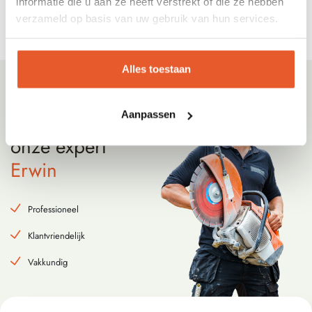
informatie die u aan ze heeft verstrekt of die ze hebben
verzameld op basis van uw gebruik van hun services.
Alles toestaan
Meer weten?
Stel
Aanpassen
een vraag
aan
onze expert
Erwin
Professioneel
Klantvriendelijk
Vakkundig