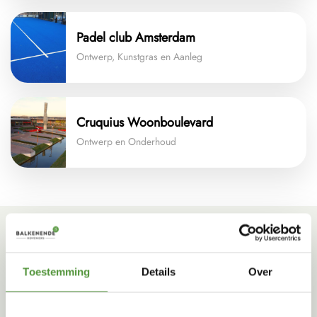
Padel club Amsterdam
Ontwerp, Kunstgras en Aanleg
Cruquius Woonboulevard
Ontwerp en Onderhoud
Meer weten? Vraag
een offerte
aan
Toestemming
Details
Over
35 jaar ervaring