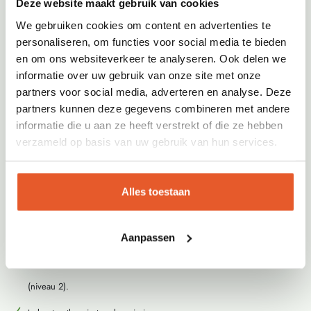
Deze website maakt gebruik van cookies
ondersteunen bij jouw leerdoelen.
We gebruiken cookies om content en advertenties te
personaliseren, om functies voor social media te bieden
Afwisselende projecten
: van werken in de openbare ruimte tot
en om ons websiteverkeer te analyseren. Ook delen we
onderhoud bij bedrijven en particulieren.
informatie over uw gebruik van onze site met onze
partners voor social media, adverteren en analyse. Deze
Ruimte voor ontwikkeling
: je krijgt de kans om jezelf te ontplooien en
partners kunnen deze gegevens combineren met andere
je vaardigheden in de praktijk te brengen.
informatie die u aan ze heeft verstrekt of die ze hebben
verzameld op basis van uw gebruik van hun services.
Een hecht team
: werken in een fijne sfeer waar samenwerken en
plezier hand in hand gaan.
Alles toestaan
Wat verwachten wij van jou?
Aanpassen
Je volgt een opleiding tot Medewerker Groen, Grond en Groene Infra
(niveau 2).