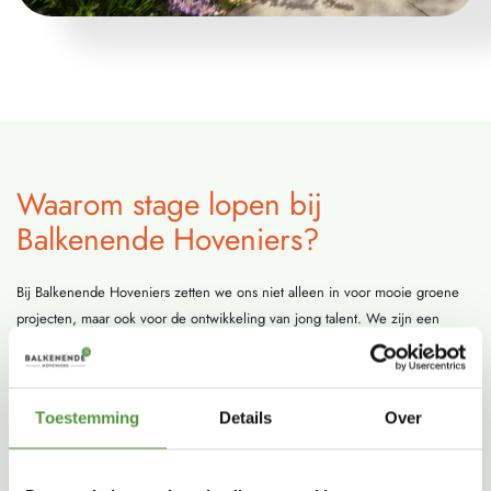
Waarom stage lopen bij
Balkenende Hoveniers?
Bij Balkenende Hoveniers zetten we ons niet alleen in voor mooie groene
projecten, maar ook voor de ontwikkeling van jong talent. We zijn een
Erkend Leerbedrijf met het
SBB keurmerk
. Wij bieden:
Een professionele leeromgeving
: ervaring opdoen met alle kerntaken
Toestemming
Details
Over
en werkprocessen van je opleiding.
Persoonlijke begeleiding
: begeleiding van ervaren professionals die je