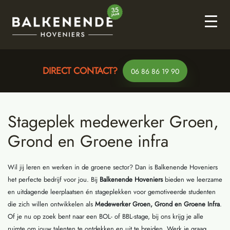
DIRECT CONTACT?
DIRECT CONTACT?
VRAGEN?
VRAGEN?
Whatsapp
Whatsapp
06 86 86 19 90
06 86 86 19 90
Stageplek medewerker Groen,
Grond en Groene infra
Wil jij leren en werken in de groene sector? Dan is Balkenende Hoveniers
het perfecte bedrijf voor jou. Bij
Balkenende Hoveniers
bieden we leerzame
en uitdagende leerplaatsen én stageplekken voor gemotiveerde studenten
die zich willen ontwikkelen als
Medewerker Groen, Grond en Groene Infra
.
Of je nu op zoek bent naar een BOL- of BBL-stage, bij ons krijg je alle
ruimte om jouw talenten te ontdekken en uit te breiden. Werk je graag