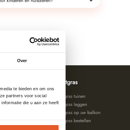
voor kinderen en huisdieren?
Over
Tuin
Kunstgras
 media te bieden en om ons
Tuinontwerp
Kunstgras tuinen
ze partners voor social
nformatie die u aan ze heeft
Tuinaanleg
Kunstgras leggen
Tuinonderhoud
Kunstgras op uw balkon
Duurzame tuin
Kunstgras bestellen
Onze tuinen