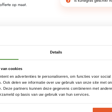
Is kunstgras geschikt 
 offerte op maat.
Details
 van cookies
Over
ent en advertenties te personaliseren, om functies voor social
Over ons
. Ook delen we informatie over uw gebruik van onze site met on
e. Deze partners kunnen deze gegevens combineren met andere i
Onze experts
erzameld op basis van uw gebruik van hun services.
Blog
Inspiratie
Vacatures