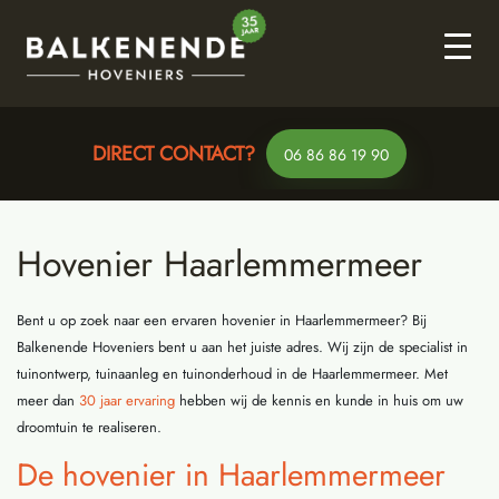
DIRECT CONTACT?
DIRECT CONTACT?
VRAGEN?
VRAGEN?
Whatsapp
Whatsapp
06 86 86 19 90
06 86 86 19 90
Hovenier Haarlemmermeer
Bent u op zoek naar een ervaren hovenier in Haarlemmermeer? Bij
Balkenende Hoveniers bent u aan het juiste adres. Wij zijn de specialist in
tuinontwerp, tuinaanleg en tuinonderhoud in de Haarlemmermeer. Met
meer dan
30 jaar ervaring
hebben wij de kennis en kunde in huis om uw
droomtuin te realiseren.
De hovenier in Haarlemmermeer