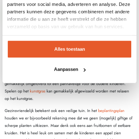
partners voor social media, adverteren en analyse. Deze
VRAAG DIRECT EEN OFFERTE AAN!
partners kunnen deze gegevens combineren met andere
informatie die u aan ze heeft verstrekt of die ze hebben
Wat is een gezinstuin?
verzameld op basis van uw gebruik van hun services.
De naam zegt het al: een tuin voor het hele gezin. Een tuin waar je met het
hele gezin ontspant en geniet. Dit varieert van een speelplek voor de
Alles toestaan
kinderen tot een rustige hoek waar u met vrienden lekker gaat barbecueën.
Een gezinstuin is ook een tuin waar we rekening houden met een
Aanpassen
veranderende gezinssituatie. Een speelplek voor de kleinste kinderen wordt
gemakkelijk omgetoverd tot een pannaveldje voor de oudere kinderen.
Spelen op het
kunstgras
kan gemakkelijk afgewisseld worden met relaxen
op het kunstgras.
Gezinsvriendelijk betekent ook een veilige tuin. In het
beplantingsplan
houden we er bijvoorbeeld rekening mee dat we geen (mogelijk) giftige of
scherpe planten uitkiezen. Maar denk ook eens aan fruitbomen of eetbare
kruiden. Het is heel leuk om samen met de kinderen een appel zien