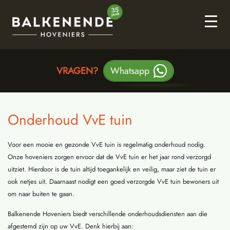
DIRECT CONTACT?
DIRECT CONTACT?
VRAGEN?
VRAGEN?
Whatsapp
Whatsapp
06 86 86 19 90
06 86 86 19 90
Onderhoud VvE tuin
Voor een mooie en gezonde VvE tuin is regelmatig onderhoud nodig.
Onze hoveniers zorgen ervoor dat de VvE tuin er het jaar rond verzorgd
uitziet. Hierdoor is de tuin altijd toegankelijk en veilig, maar ziet de tuin er
ook netjes uit. Daarnaast nodigt een goed verzorgde VvE tuin bewoners uit
om naar buiten te gaan.
Balkenende Hoveniers biedt verschillende onderhoudsdiensten aan die
afgestemd zijn op uw VvE. Denk hierbij aan: