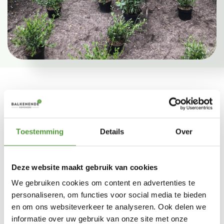
Toestemming
Details
Over
Aanleg Gezinstuin
Balkenende Hoveniers helpt u graag bij de aanleg van uw gezinstuin. Of u
Deze website maakt gebruik van cookies
nu droomt van een ruim ingerichte tuin waar de kinderen veilig spelen of
We gebruiken cookies om content en advertenties te
van een groene oase waar u relaxed met vrienden en familie; Arjan
personaliseren, om functies voor social media te bieden
Balkenende denkt graag met u mee en maakt een tuinontwerp voor u op
en om ons websiteverkeer te analyseren. Ook delen we
maat.
informatie over uw gebruik van onze site met onze